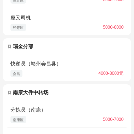
培训不收取任何费用、押金等，敬请各位求职者知晓并转
座叉司机
告，以免受骗损失财物。
5000-6000
经开区
各营业部工作地址请联系各招聘岗位上联系人
瑞金分部
工作地点：江西南昌、赣州、南康等
快递员（赣州会昌县）
4000-8000元
会昌
南康大件中转场
分拣员（南康）
5000-7000
南康区