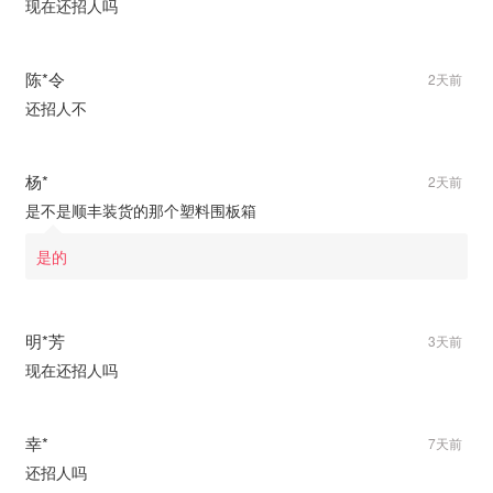
现在还招人吗
陈*令
2天前
还招人不
杨*
2天前
是不是顺丰装货的那个塑料围板箱
是的
明*芳
3天前
现在还招人吗
幸*
7天前
还招人吗