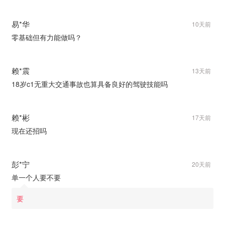
易*华
10天前
零基础但有力能做吗？
赖*震
13天前
18岁c1无重大交通事故也算具备良好的驾驶技能吗
赖*彬
17天前
现在还招吗
彭*宁
20天前
单一个人要不要
要