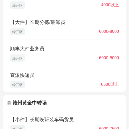
4000以上
经开区
sf-express
顺丰招聘官网：http://hr.
.com
顺丰招聘微博：顺丰招聘官微（域名：
【大件】长期分拣/装卸员
6000-8000
http://weibo.com/2878318122
经开区
）
sf-express
顺丰手机招聘官网：http://job.
.com/
顺丰大件业务员
sfzhaopin
顺丰招聘微信公众号：顺丰招聘 或
6000-8000
经开区
顺丰大陆客服热线：95338
直派快递员
6500以上
经开区
“我们欢迎曾在顺丰任职的优秀员工回家！”
赣州黄金中转场
【小件】长期晚班装车码货员
警示信息：顺丰速运有限公司及其下属分公司实施招聘、
6000-7500
经开区