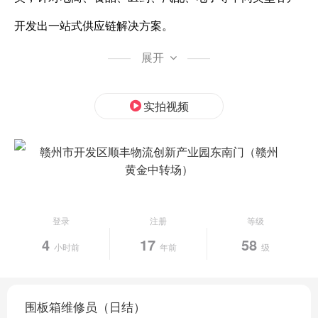
开发出一站式供应链解决方案。
截至2015年底，顺丰已拥有约1.5万台营运车辆，以及遍
——
展开
——
布中国大陆的近1.3万个营业网点。此外，公司目前拥有30
实拍视频
架自有全货机，搭建了以深圳、杭州为双枢纽，辐射全国
的航线网络。与此同时，顺丰积极拓展国际件服务，目前
赣州市开发区顺丰物流创新产业园东南门（赣州
已开通美国、日本、韩国、新加坡、马来西亚、泰国、越
黄金中转场）
南、澳大利亚、蒙古等国家的快递服务。
登录
注册
等级
多年来，顺丰持续创新，不断铸造高品质服务体验，为客
4
17
58
小时前
年前
级
户的成功提供坚实有力的支持。
围板箱维修员（日结）
sf-express
顺丰**网站：www.
.com