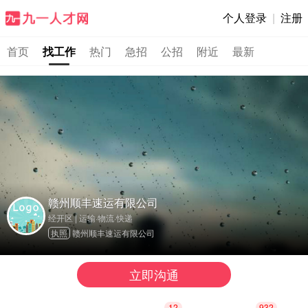
个人登录
|
注册
首页
找工作
热门
急招
公招
附近
最新
赣州顺丰速运有限公司
经开区 | 运输·物流·快递
执照
赣州顺丰速运有限公司
立即沟通
12
932