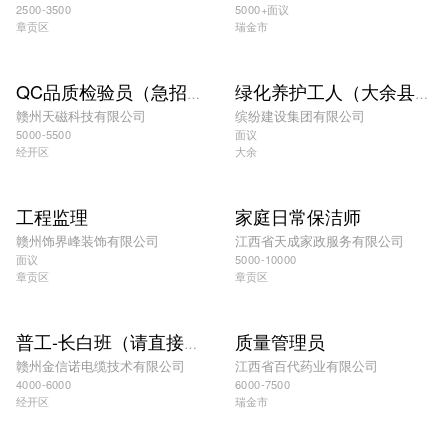
2500-3500
5000+面议
章贡区
瑞金市
QC品质检验员（急招能立马上班5000-5500）
绿化养护工人（大余县）
赣州天磁科技有限公司
缤纷建设集团有限公司
5000-5500
面议
经开区
大余
工程监理
家庭日常保洁师
赣州饰界峰装饰有限公司
江西省天成家政服务有限公司
面议
5000-10000
章贡区
章贡区
质量管理员
普工-长白班（请直接到公司面试）不招暑假工
赣州金信诺电缆技术有限公司
江西省百代药业有限公司
4000-6000
6000-7500
经开区
瑞金市