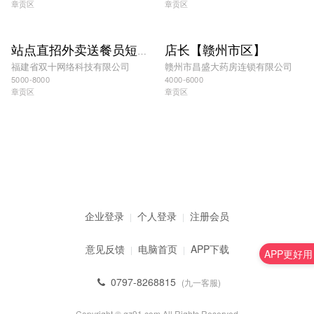
章贡区
章贡区
店长【赣州市区】
站点直招外卖送餐员短期工暑假工均可
福建省双十网络科技有限公司
赣州市昌盛大药房连锁有限公司
5000-8000
4000-6000
章贡区
章贡区
企业登录
个人登录
注册会员
|
|
意见反馈
电脑首页
APP下载
|
|
APP更好用
0797-8268815
(九一客服)
Copyright © gz91.com All Rights Reserved