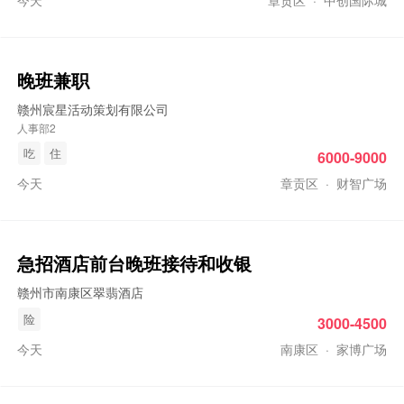
今天
章贡区
·
中创国际城
晚班
兼职
赣州宸星活动策划有限公司
人事部2
吃
住
6000-9000
今天
章贡区
·
财智广场
急招酒店前台
晚班
接待和收银
赣州市南康区翠翡酒店
险
3000-4500
今天
南康区
·
家博广场