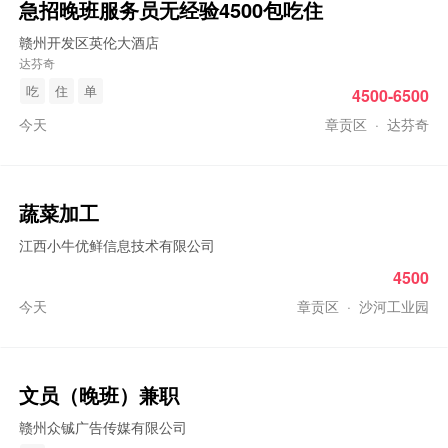
急招
晚班
服务员无经验4500包吃住
赣州开发区英伦大酒店
达芬奇
吃
住
单
4500-6500
今天
章贡区
·
达芬奇
蔬菜加工
江西小牛优鲜信息技术有限公司
4500
今天
章贡区
·
沙河工业园
文员（
晚班
）兼职
赣州众铖广告传媒有限公司