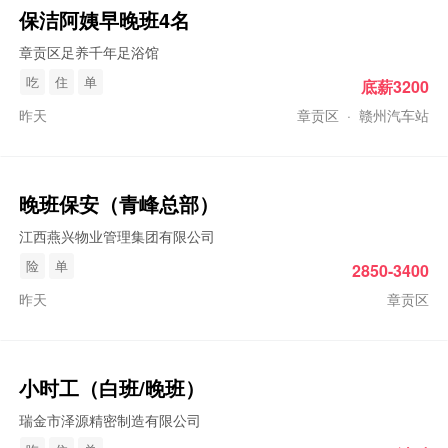
保洁阿姨早
晚班
4名
章贡区足养千年足浴馆
吃
住
单
底薪3200
昨天
章贡区
·
赣州汽车站
晚班
保安（青峰总部）
江西燕兴物业管理集团有限公司
险
单
2850-3400
昨天
章贡区
小时工（白班/
晚班
）
瑞金市泽源精密制造有限公司