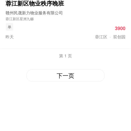
蓉江新区物业秩序
晚班
赣州民晟新力物业服务有限公司
蓉江新区星洲九樾
单
3900
昨天
蓉江区
·
双创园
第 1 页
下一页