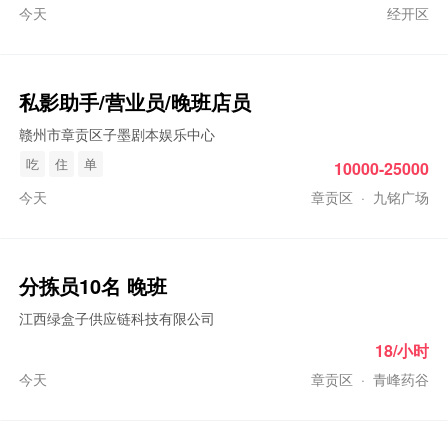
今天
经开区
私影助手/营业员/
晚班
店员
赣州市章贡区子墨剧本娱乐中心
吃
住
单
10000-25000
今天
章贡区
·
九铭广场
分拣员10名
晚班
江西绿盒子供应链科技有限公司
18/小时
今天
章贡区
·
青峰药谷