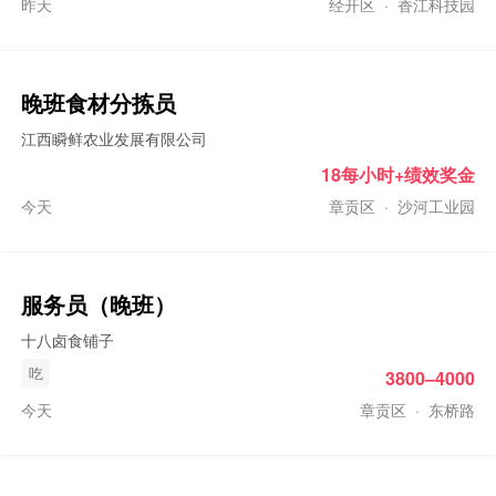
昨天
经开区
·
香江科技园
晚班
食材分拣员
江西瞬鲜农业发展有限公司
18每小时+绩效奖金
今天
章贡区
·
沙河工业园
服务员（
晚班
）
十八卤食铺子
吃
3800–4000
今天
章贡区
·
东桥路