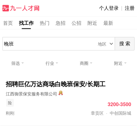
个人登录
|
注册
首页
找工作
热门
急招
公招
附近
最新
地区
搜 索
筛选
行业
商圈
附近
招聘巨亿万达商场白
晚班
保安/长期工
江西御景保安服务有限公司
险
3200-3500
刚刚
章贡区
·
中创国际城