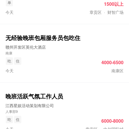
单
1500以上
今天
章贡区
·
财智广场
无经验
晚班
包厢服务员包吃住
赣州开发区英伦大酒店
南康
吃
住
4000-6500
今天
南康区
晚班
活跃气氛工作人员
江西星娱活动策划有限公司
人事部9
吃
住
6000-8000