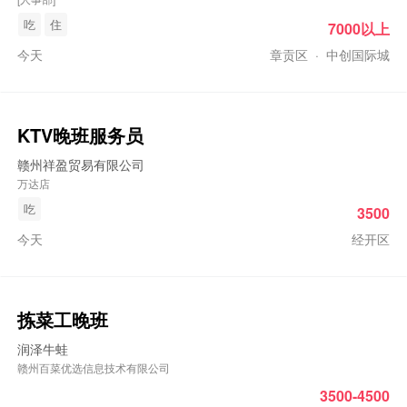
吃
住
7000以上
今天
章贡区
·
中创国际城
KTV
晚班
服务员
赣州祥盈贸易有限公司
万达店
吃
3500
今天
经开区
拣菜工
晚班
润泽牛蛙
赣州百菜优选信息技术有限公司
3500-4500