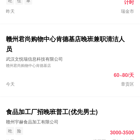
吃
住
单
计时
昨天
瑞金市
赣州君尚购物中心肯德基店
晚班
兼职清洁人
员
武汉文悦瑞信息科技有限公司
赣州君尚购物中心肯德基店
60~80/天
今天
章贡区
食品加工厂招
晚班
普工(优先男士)
赣州宇赫食品加工有限公司
吃
险
3000-3500