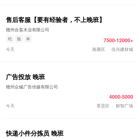
售后客服【要有经验者，不上
晚班
】
赣州合翕木业有限公司
吃
险
单
7500-12000+
今天
南康区
·
佳兴建材城
广告投放
晚班
赣州众铖广告传媒有限公司
4000-5000
今天
章贡区
·
财智广场
快递小件分拣员
晚班