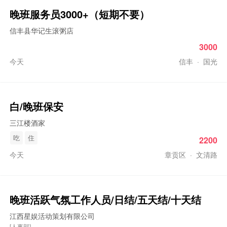
晚班
服务员3000+（短期不要）
信丰县华记生滚粥店
3000
今天
信丰
·
国光
白/
晚班
保安
三江楼酒家
吃
住
2200
今天
章贡区
·
文清路
晚班
活跃气氛工作人员/日结/五天结/十天结
江西星娱活动策划有限公司
[人事部]