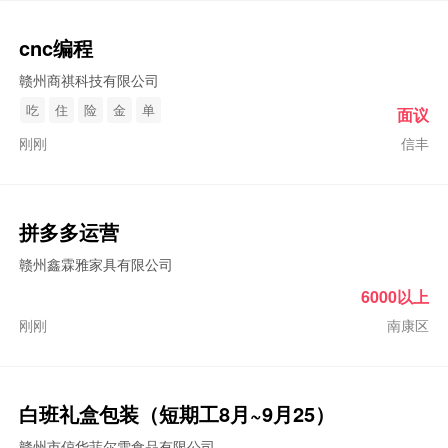
cnc编程
赣州商祺科技有限公司
吃
住
险
金
单
面议
刚刚
信丰
拼多多运营
赣州鑫霖雅家具有限公司
6000以上
刚刚
南康区
白班礼盒包装（短期工8月~9月25）
赣州市倞华菲尔雪食品有限公司