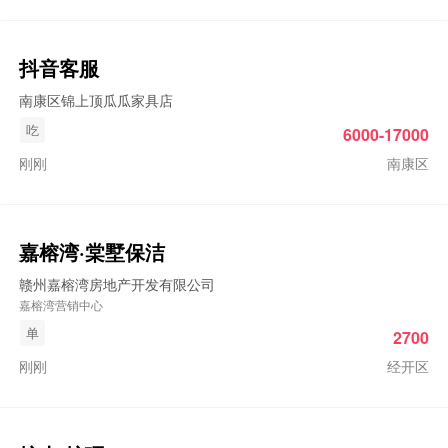
抖音客服
南康区锦上顶瓜瓜家具店
吃
6000-17000
刚刚
南康区
嘉榕湾·棠墅保洁
赣州嘉榕湾房地产开发有限公司
嘉榕湾营销中心
单
2700
刚刚
经开区