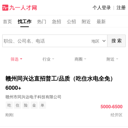
个人登录
|
注册
首页
找工作
热门
急招
公招
附近
最新
地区
搜 索
筛选
行业
商圈
附近
赣州同兴达直招普工/品质（吃住水电全免）
6000+
赣州市同兴达电子科技有限公司
吃
住
险
金
单
5000-6500
刚刚
经开区