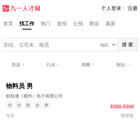
个人登录
|
注册
首页
找工作
热门
急招
公招
附近
最新
地区
搜 索
筛选
行业
商圈
附近
物料员 男
欧陆通（赣州）电子有限公司
吃
住
险
金
单
4500-5500
今天
经开区