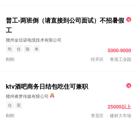
普工
-两班倒（请直接到公司面试）不招暑假
推
工
赣州金信诺电缆技术有限公司
吃
住
险
单
5000-9000
刚刚
经开区
·
香港工业园
ktv酒吧商务日结包吃住可兼职
推
赣州睿梦传媒有限公司
住
双
25000以上
刚刚
章贡区
·
建材大市场