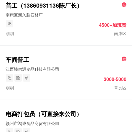
普工
（13860931136陈厂长）
推
南康区新久胜石材厂
吃
4500+加班费
刚刚
南康区
车间
普工
推
江西赣供源食品科技有限公司
吃
险
单
3000-5000
刚刚
章贡区
电商打包员（可直接来公司）
赣州市鸿诚食品商贸有限公司
吃
险
单