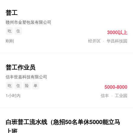
普工
赣州市金塑包装有限公司
吃
住
3000以上
刚刚
经开区
·
华昌科技园
普工
作业员
信丰世嘉科技有限公司
吃
住
险
单
5000-8000
1小时内
信丰
·
工业园
白班
普工
流水线（急招50名单休5000能立马
上班