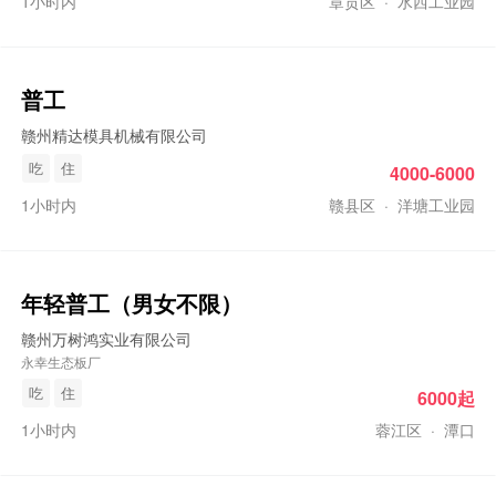
1小时内
章贡区
·
水西工业园
普工
赣州精达模具机械有限公司
吃
住
4000-6000
1小时内
赣县区
·
洋塘工业园
年轻
普工
（男女不限）
赣州万树鸿实业有限公司
永幸生态板厂
吃
住
6000起
1小时内
蓉江区
·
潭口