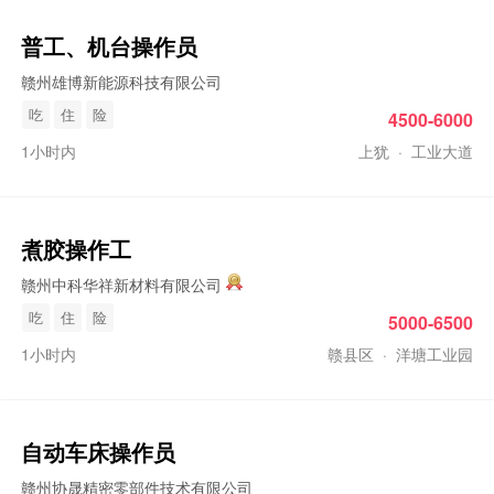
普工
、机台
操作员
赣州雄博新能源科技有限公司
吃
住
险
4500-6000
1小时内
上犹
·
工业大道
煮胶
操作工
赣州中科华祥新材料有限公司
吃
住
险
5000-6500
1小时内
赣县区
·
洋塘工业园
自动车床
操作员
赣州协晟精密零部件技术有限公司