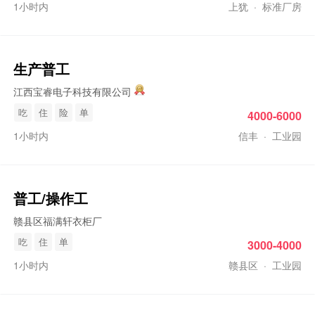
1小时内
上犹
·
标准厂房
生产
普工
江西宝睿电子科技有限公司
吃
住
险
单
4000-6000
1小时内
信丰
·
工业园
普工
/
操作工
赣县区福满轩衣柜厂
吃
住
单
3000-4000
1小时内
赣县区
·
工业园