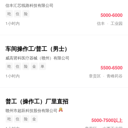
信丰汇芯线路科技有限公司
吃
住
险
5000-6000
1小时内
信丰
·
工业园
车间
操作工
/
普工
（男士）
威高肾科医疗器械（赣州）有限公司
吃
住
险
金
单
5500-6500
1小时内
章贡区
·
青峰药谷
普工
（
操作工
）厂里直招
赣州市超跃科技股份有限公司
吃
住
险
金
5000-7500以上