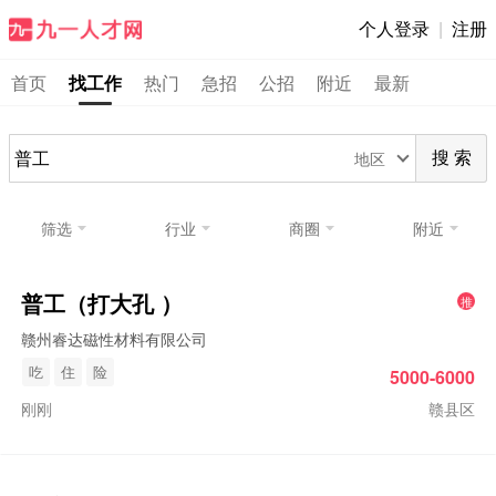
个人登录
|
注册
首页
找工作
热门
急招
公招
附近
最新
地区
搜 索
筛选
行业
商圈
附近
普工
（打大孔 ）
推
赣州睿达磁性材料有限公司
吃
住
险
5000-6000
刚刚
赣县区