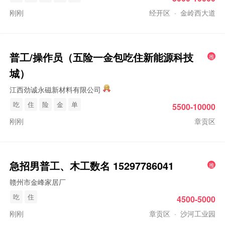
刚刚
经开区
·
金岭西大道
普工
/操作员（五险一金包吃住新能源科技
推
城）
江西劲诚永磁新材料有限公司
吃
住
险
金
单
5500-10000
刚刚
章贡区
急招男
普工
、木工数名 15297786041
推
赣州市金峰家居厂
吃
住
4500-5000
刚刚
章贡区
·
沙河工业园