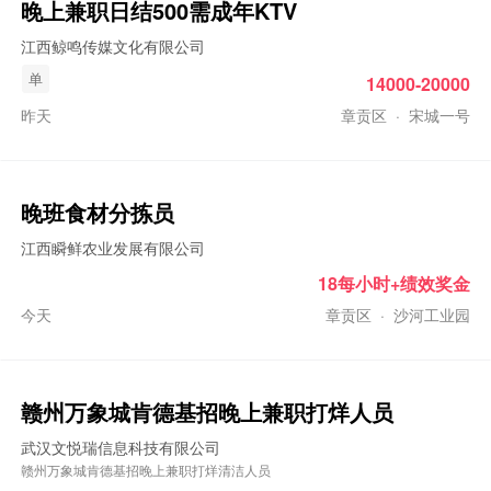
晚上兼职
日结500需成年KTV
江西鲸鸣传媒文化有限公司
单
14000-20000
昨天
章贡区
·
宋城一号
晚班食材分拣员
江西瞬鲜农业发展有限公司
18每小时+绩效奖金
今天
章贡区
·
沙河工业园
赣州万象城肯德基招
晚上兼职
打烊人员
武汉文悦瑞信息科技有限公司
赣州万象城肯德基招晚上兼职打烊清洁人员