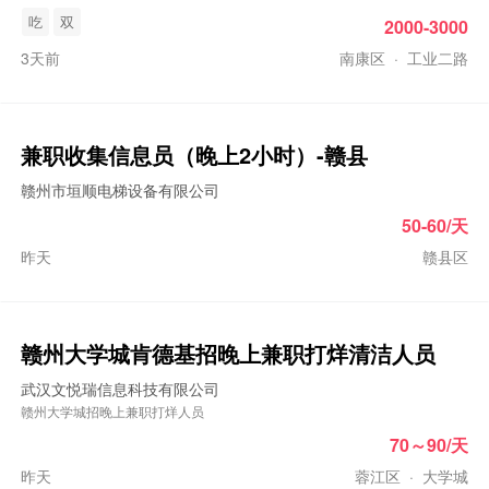
吃
双
2000-3000
3天前
南康区
·
工业二路
兼职收集信息员（晚上2小时）-赣县
赣州市垣顺电梯设备有限公司
50-60/天
昨天
赣县区
赣州大学城肯德基招
晚上兼职
打烊清洁人员
武汉文悦瑞信息科技有限公司
赣州大学城招晚上兼职打烊人员
70～90/天
昨天
蓉江区
·
大学城