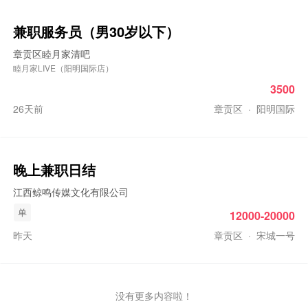
兼职服务员（男30岁以下）
章贡区睦月家清吧
睦月家LIVE（阳明国际店）
3500
26天前
章贡区
·
阳明国际
晚上兼职
日结
江西鲸鸣传媒文化有限公司
单
12000-20000
昨天
章贡区
·
宋城一号
没有更多内容啦！