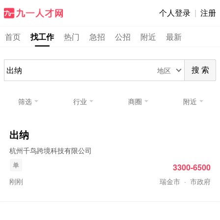
个人登录
|
注册
首页
找工作
热门
急招
公招
附近
最新
地区
搜 索
筛选
行业
商圈
附近
出纳
杭州千鸟跨境科技有限公司
单
3300-6500
刚刚
瑞金市
·
市政府