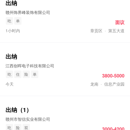
出纳
赣州饰界峰装饰有限公司
吃
单
面议
1小时内
章贡区
·
第五大道
出纳
江西创晖电子科技有限公司
吃
住
险
单
3800-5000
今天
龙南
·
信息产业园
出纳
（1）
赣州市智信实业有限公司
吃
险
双
3000-4200