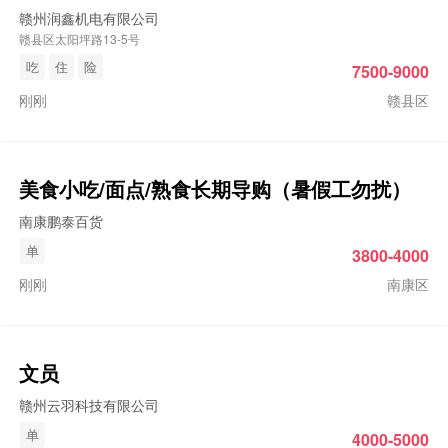
赣州润鑫机电有限公司
赣县区太阳坪路13-5号
吃
住
险
7500-9000
刚刚
赣县区
美食小吃/面点/熟食长期导购（暑假工勿扰）
南康鹏泰百货
单
3800-4000
刚刚
南康区
文员
赣州云羽科技有限公司
单
4000-5000