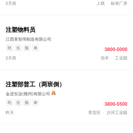
2天前
上犹
·
标准厂房
注塑
物料员
江西美智伟制造有限公司
吃
住
险
单
3800-5000
2天前
信丰
·
工业园
注塑
部普工（两班倒）
金进实业(赣州)有限公司
吃
住
险
单
3800-5500
昨天
章贡区
·
沙河工业园