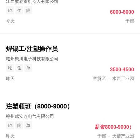
江西猴赛蕾机器人有限公司
吃
住
险
6000-8000
今天
于都
焊锡工/
注塑
操作员
赣州聚川电子科技有限公司
吃
住
单
3500-4500
昨天
章贡区
·
水西工业园
注塑
领班（8000-9000）
赣州赋安连电气有限公司
吃
险
单
薪资8000-9000）
昨天
于都
·
天键产业园