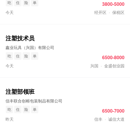
吃
住
险
单
3800-5000
今天
经开区
·
保税区
注塑
技术员
鑫业玩具（兴国）有限公司
吃
住
险
单
6500-8000
今天
兴国
·
金盛创业园
注塑
部领班
信丰联合创榕包装制品有限公司
吃
住
险
单
6500-7000
昨天
信丰
·
诚信大道