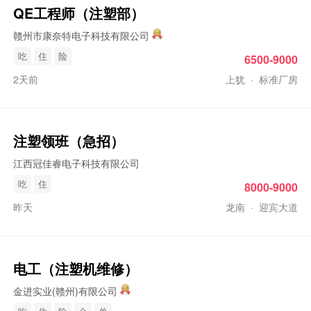
QE工程师（
注塑
部）
赣州市康奈特电子科技有限公司
吃
住
险
6500-9000
2天前
上犹
·
标准厂房
注塑
领班（急招）
江西冠佳睿电子科技有限公司
吃
住
8000-9000
昨天
龙南
·
迎宾大道
电工（
注塑
机维修）
金进实业(赣州)有限公司