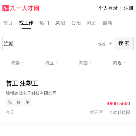
个人登录
|
注册
首页
找工作
热门
急招
公招
附近
最新
地区
搜 索
筛选
行业
商圈
附近
普工
注塑
工
赣州锦茂电子科技有限公司
吃
住
单
4800-5500
今天
经开区
·
金岭科技园