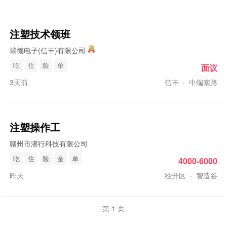
注塑
技术领班
瑞德电子(信丰)有限公司
吃
住
险
单
面议
3天前
信丰
·
中端南路
注塑
操作工
赣州市潜行科技有限公司
吃
住
险
金
单
4000-6000
昨天
经开区
·
智造谷
第 1 页