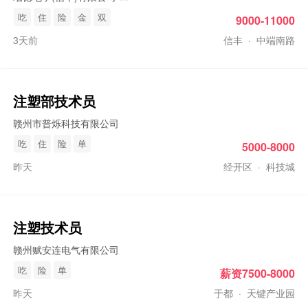
吃
住
险
金
双
9000-11000
3天前
信丰
·
中端南路
注塑
部技术员
赣州市普烁科技有限公司
吃
住
险
单
5000-8000
昨天
经开区
·
科技城
注塑
技术员
赣州赋安连电气有限公司
吃
险
单
薪资7500-8000
昨天
于都
·
天键产业园