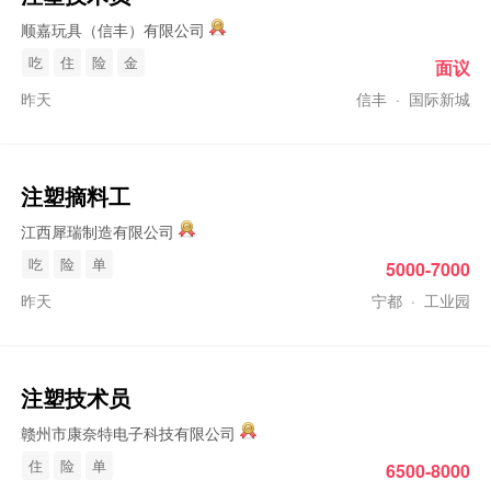
顺嘉玩具（信丰）有限公司
吃
住
险
金
面议
昨天
信丰
·
国际新城
注塑
摘料工
江西犀瑞制造有限公司
吃
险
单
5000-7000
昨天
宁都
·
工业园
注塑
技术员
赣州市康奈特电子科技有限公司
住
险
单
6500-8000