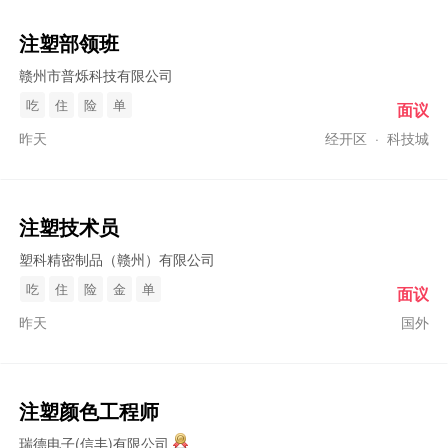
注塑
部领班
赣州市普烁科技有限公司
吃
住
险
单
面议
昨天
经开区
·
科技城
注塑
技术员
塑科精密制品（赣州）有限公司
吃
住
险
金
单
面议
昨天
国外
注塑
颜色工程师
瑞德电子(信丰)有限公司