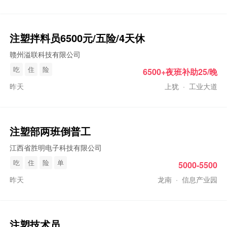
注塑
拌料员6500元/五险/4天休
赣州溢联科技有限公司
吃
住
险
6500+夜班补助25/晚
昨天
上犹
·
工业大道
注塑
部两班倒普工
江西省胜明电子科技有限公司
吃
住
险
单
5000-5500
昨天
龙南
·
信息产业园
注塑
技术员