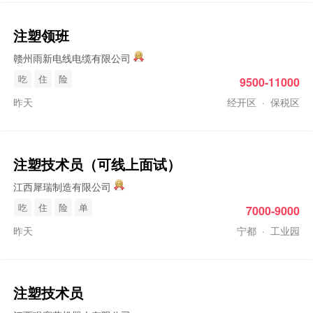
注塑
领班
赣州雨新电线电缆有限公司
吃
住
险
9500-11000
昨天
经开区
·
保税区
注塑
技术员（可线上面试）
江西犀瑞制造有限公司
吃
住
险
单
7000-9000
昨天
宁都
·
工业园
注塑
技术员