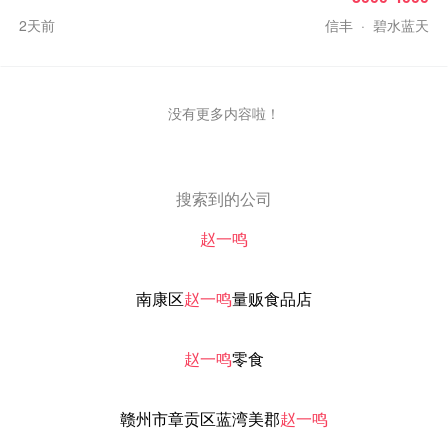
2天前
信丰
·
碧水蓝天
没有更多内容啦！
搜索到的公司
赵一鸣
南康区
赵一鸣
量贩食品店
赵一鸣
零食
赣州市章贡区蓝湾美郡
赵一鸣