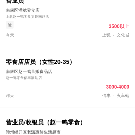
营业员
南康区潘斌零食店
上犹赵一鸣零食文锦南路店
险
3500以上
今天
上犹
·
文化城
零食店店员（女性20-35）
南康区赵一鸣量贩食品店
赵一鸣零食信丰润达店
3000-4000
昨天
信丰
·
火车站
营业员/收银员（
赵一鸣
零食）
赣州经开区老潇惠鲜生活超市