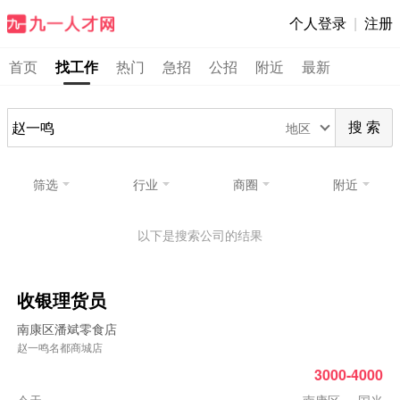
个人登录
|
注册
首页
找工作
热门
急招
公招
附近
最新
地区
搜 索
筛选
行业
商圈
附近
以下是搜索公司的结果
收银理货员
南康区潘斌零食店
赵一鸣名都商城店
3000-4000