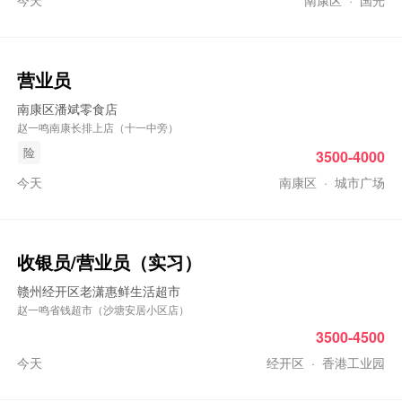
今天
南康区
·
国光
营业员
南康区潘斌零食店
赵一鸣南康长排上店（十一中旁）
险
3500-4000
今天
南康区
·
城市广场
收银员/营业员（实习）
赣州经开区老潇惠鲜生活超市
赵一鸣省钱超市（沙塘安居小区店）
3500-4500
今天
经开区
·
香港工业园