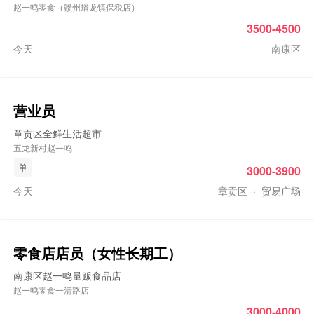
赵一鸣零食（赣州蟠龙镇保税店）
3500-4500
今天
南康区
营业员
章贡区全鲜生活超市
五龙新村赵一鸣
单
3000-3900
今天
章贡区
·
贸易广场
零食店店员（女性长期工）
南康区赵一鸣量贩食品店
赵一鸣零食一清路店
3000-4000