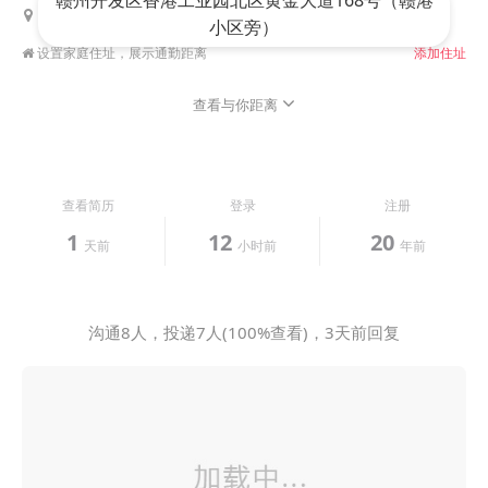
赣州开发区香港工业园北区黄金大道168号（赣港
距离
香港工业园
1.2公里
小区旁）
设置家庭住址，展示通勤距离
添加住址
查看与你距离
查看简历
登录
注册
1
12
20
天前
小时前
年前
沟通8人，投递7人(100%查看)，3天前回复