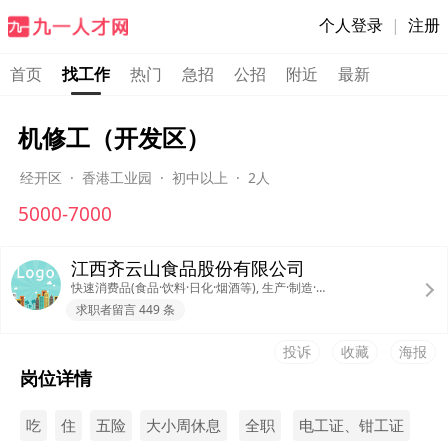
个人登录
|
注册
首页
找工作
热门
急招
公招
附近
最新
机修工（开发区）
经开区
·
香港工业园
·
初中以上
·
2人
5000-7000
江西齐云山食品股份有限公司
快速消费品(食品·饮料·日化·烟酒等), 生产·制造·加工
求职者留言 449 条
投诉
收藏
海报
岗位详情
吃
住
五险
大小周休息
全职
电工证、钳工证