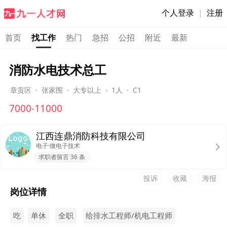
个人登录
|
注册
首页
找工作
热门
急招
公招
附近
最新
消防水电技术总工
章贡区
·
张家围
·
大专以上
·
1人
·
C1
7000-11000
江西连鼎消防科技有限公司
电子·微电子技术
求职者留言 36 条
投诉
收藏
海报
岗位详情
吃
单休
全职
给排水工程师/机电工程师