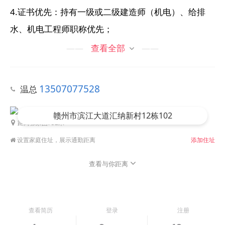
4.证书优先：持有一级或二级建造师（机电）、给排
水、机电工程师职称优先；
5.综合能力：懂现场协调、工程量核算、签证办理，执
——
查看全部
——
行力强，能常驻工地；
6.其他要求：吃苦耐劳，责任心强，团队意识强、熟悉
13507077528
温总
资料流程，可接受工地驻场、项目调动，年龄不超45
周岁。
赣州市滨江大道汇纳新村12栋102
距离
张家围
752米
设置家庭住址，展示通勤距离
添加住址
查看与你距离
查看简历
登录
注册