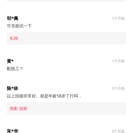
邹*佩
1个月前
可否面试一下
私聊
黄*
1个月前
配线工？
陈*林
2个月前
以上技能非常好。就是年龄58岁了行吗，
抱歉 超龄
朱*华
2个月前