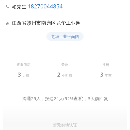
18270044854
赖先生
江西省赣州市南康区龙华工业园
龙华工业平面图
查看简历
登录
注册
3
2
3
天前
小时前
年前
沟通29人，投递24人(92%查看)，3天前回复
暂无实地认证