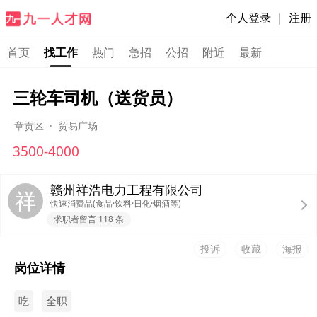
个人登录
|
注册
首页
找工作
热门
急招
公招
附近
最新
三轮车司机（送货员）
章贡区
·
贸易广场
3500-4000
赣州祥浩电力工程有限公司
祥
快速消费品(食品·饮料·日化·烟酒等)
求职者留言 118 条
投诉
收藏
海报
岗位详情
吃
全职