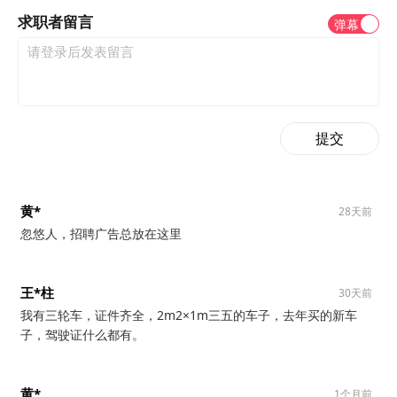
求职者留言
弹幕
提交
黄*
28天前
忽悠人，招聘广告总放在这里
王*柱
30天前
我有三轮车，证件齐全，2m2×1m三五的车子，去年买的新车
子，驾驶证什么都有。
黄*
1个月前